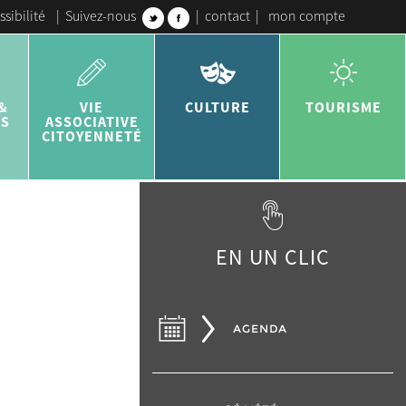
ssibilité
|
Suivez-nous
|
contact
|
mon compte
&
VIE
CULTURE
TOURISME
ES
ASSOCIATIVE
CITOYENNETÉ
EN UN CLIC
AGENDA