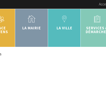
Acce
ACE
LA MAIRIE
LA VILLE
SERVICES 
YENS
DÉMARCH
5