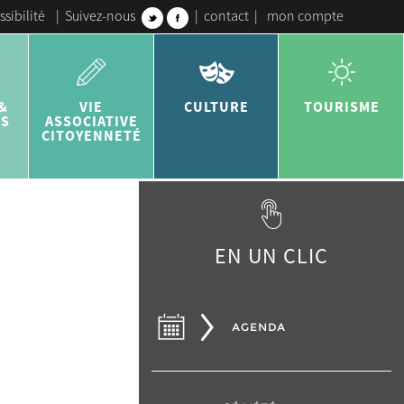
ssibilité
|
Suivez-nous
|
contact
|
mon compte
&
VIE
CULTURE
TOURISME
ES
ASSOCIATIVE
CITOYENNETÉ
EN UN CLIC
AGENDA