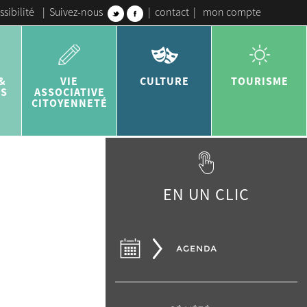
ssibilité
|
Suivez-nous
|
contact
|
mon compte
&
VIE
CULTURE
TOURISME
ES
ASSOCIATIVE
CITOYENNETÉ
EN UN CLIC
AGENDA