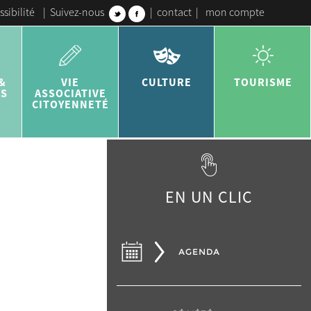
ssibilité
|
Suivez-nous
|
contact
|
mon compte
&
VIE
CULTURE
TOURISME
ES
ASSOCIATIVE
CITOYENNETÉ
EN UN CLIC
AGENDA