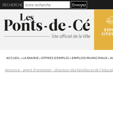
RECHERCHE
Envoyez
ESP
CITO
ACCUEIL
»
LA MAIRIE
»
OFFRES D’EMPLOI
»
EMPLOIS MUNICIPAUX
»
A
Annonce - agent d'entretien - direction des familles et de l'éduca