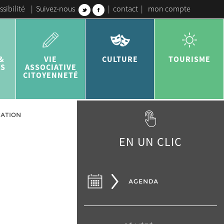
ssibilité
|
Suivez-nous
|
contact
|
mon compte
&
VIE
CULTURE
TOURISME
ES
ASSOCIATIVE
CITOYENNETÉ
CATION
EN UN CLIC
AGENDA