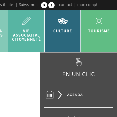
ssibilité
|
Suivez-nous
|
contact
|
mon compte
&
VIE
CULTURE
TOURISME
ES
ASSOCIATIVE
CITOYENNETÉ
EN UN CLIC
AGENDA