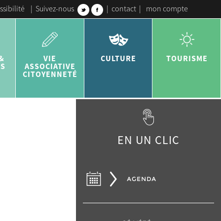
ssibilité
|
Suivez-nous
|
contact
|
mon compte
&
VIE
CULTURE
TOURISME
ES
ASSOCIATIVE
CITOYENNETÉ
EN UN CLIC
AGENDA