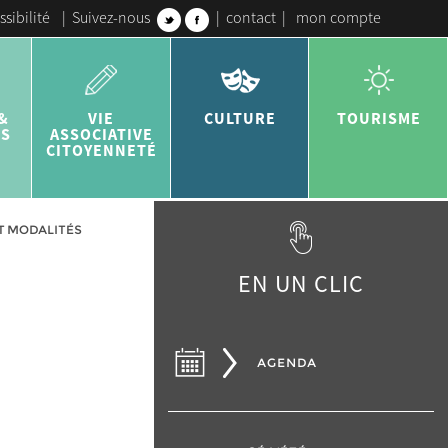
ssibilité
|
Suivez-nous
|
contact
|
mon compte
&
VIE
CULTURE
TOURISME
ES
ASSOCIATIVE
CITOYENNETÉ
ET MODALITÉS
EN UN CLIC
AGENDA