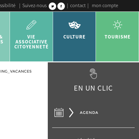
ssibilité
|
Suivez-nous
|
contact
|
mon compte
&
VIE
CULTURE
TOURISME
ES
ASSOCIATIVE
CITOYENNETÉ
ING_VACANCES
EN UN CLIC
AGENDA