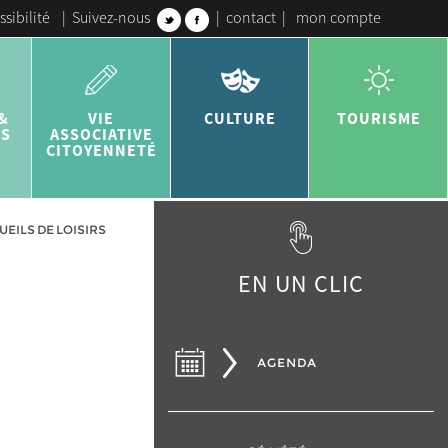
ssibilité
|
Suivez-nous
|
contact
|
mon compte
&
VIE
CULTURE
TOURISME
ES
ASSOCIATIVE
CITOYENNETÉ
ILS DE LOISIRS
EN UN CLIC
AGENDA