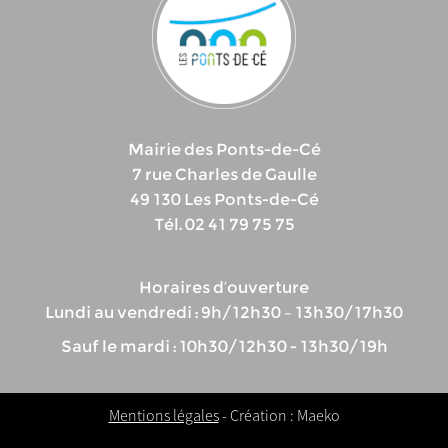
Mairie des Ponts-de-Cé
7 rue Charles de Gaulle
49 130 Les Ponts-de-Cé
Tél. 02 41 79 75 75
Horaires d’ouverture
Lundi au vendredi : 9h/12h30 – 13h30/17h30
Sauf le mardi : 10h30/12h30 - 13h30/19h
Mentions légales
- Création : Maeko