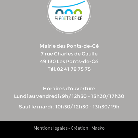
Mairie des Ponts-de-Cé
7 rue Charles de Gaulle
49 130 Les Ponts-de-Cé
Tél. 02 41 79 75 75
Horaires d’ouverture
Lundi au vendredi : 9h/12h30 – 13h30/17h30
Sauf le mardi : 10h30/12h30 - 13h30/19h
Mentions légales
- Création : Maeko