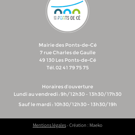
Mairie des Ponts-de-Cé
7 rue Charles de Gaulle
49 130 Les Ponts-de-Cé
Tél. 02 41 79 75 75
Horaires d’ouverture
Lundi au vendredi : 9h/12h30 – 13h30/17h30
Sauf le mardi : 10h30/12h30 - 13h30/19h
Mentions légales
- Création : Maeko