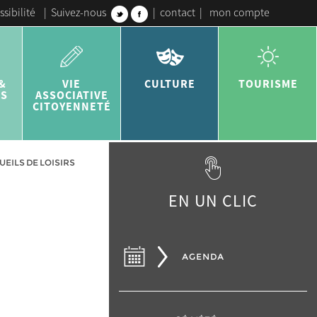
ssibilité
|
Suivez-nous
|
contact
|
mon compte
&
VIE
CULTURE
TOURISME
ES
ASSOCIATIVE
CITOYENNETÉ
ILS DE LOISIRS
EN UN CLIC
AGENDA