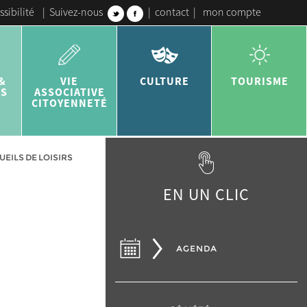
ssibilité
|
Suivez-nous
|
contact
|
mon compte
&
VIE
CULTURE
TOURISME
ES
ASSOCIATIVE
CITOYENNETÉ
ILS DE LOISIRS
EN UN CLIC
AGENDA