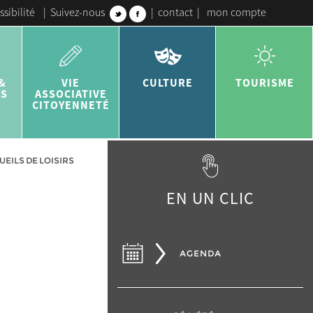
ssibilité
|
Suivez-nous
|
contact
|
mon compte
&
VIE
CULTURE
TOURISME
ES
ASSOCIATIVE
CITOYENNETÉ
ILS DE LOISIRS
EN UN CLIC
AGENDA