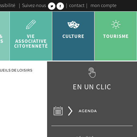
ssibilité
|
Suivez-nous
|
contact
|
mon compte
&
VIE
CULTURE
TOURISME
ES
ASSOCIATIVE
CITOYENNETÉ
ILS DE LOISIRS
EN UN CLIC
AGENDA