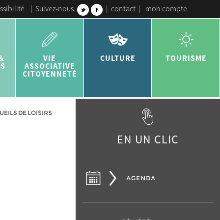
ssibilité
|
Suivez-nous
|
contact
|
mon compte
&
VIE
CULTURE
TOURISME
ES
ASSOCIATIVE
CITOYENNETÉ
ILS DE LOISIRS
EN UN CLIC
AGENDA