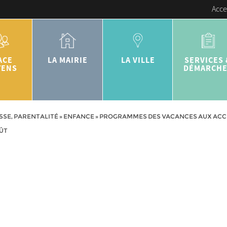
Acce
ACE
LA MAIRIE
LA VILLE
SERVICES 
YENS
DÉMARCH
SSE, PARENTALITÉ
»
ENFANCE
»
PROGRAMMES DES VACANCES AUX ACCUE
OÛT