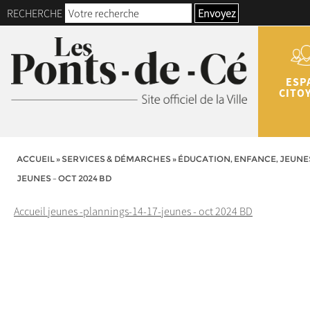
RECHERCHE
Envoyez
ESP
CITO
ACCUEIL
»
SERVICES & DÉMARCHES
»
ÉDUCATION, ENFANCE, JEUNE
JEUNES – OCT 2024 BD
Accueil jeunes -plannings-14-17-jeunes - oct 2024 BD