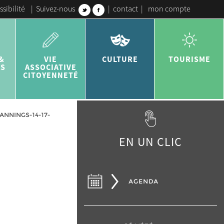
ssibilité
|
Suivez-nous
|
contact
|
mon compte
&
VIE
CULTURE
TOURISME
ES
ASSOCIATIVE
CITOYENNETÉ
ANNINGS-14-17-
EN UN CLIC
AGENDA