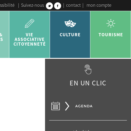
ssibilité
|
Suivez-nous
|
contact
|
mon compte
&
VIE
CULTURE
TOURISME
ES
ASSOCIATIVE
CITOYENNETÉ
EN UN CLIC
AGENDA