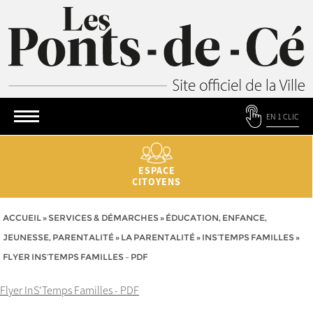
EN 1 CLIC
ESPACE
CITOYENS
ACCUEIL
»
SERVICES & DÉMARCHES
»
ÉDUCATION, ENFANCE,
JEUNESSE, PARENTALITÉ
»
LA PARENTALITÉ
»
INS’TEMPS FAMILLES
»
FLYER INS’TEMPS FAMILLES – PDF
Flyer InS'Temps Familles - PDF