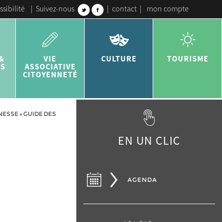
ssibilité
|
Suivez-nous
|
contact
|
mon compte
&
VIE
CULTURE
TOURISME
ES
ASSOCIATIVE
CITOYENNETÉ
UNESSE
»
GUIDE DES
EN UN CLIC
AGENDA