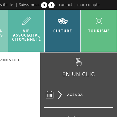
ssibilité
|
Suivez-nous
|
contact
|
mon compte
&
VIE
CULTURE
TOURISME
ES
ASSOCIATIVE
CITOYENNETÉ
-PONTS-DE-CE
EN UN CLIC
AGENDA