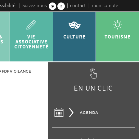
ssibilité
|
Suivez-nous
|
contact
|
mon compte
&
VIE
CULTURE
TOURISME
ES
ASSOCIATIVE
CITOYENNETÉ
P FDF VIGILANCE
EN UN CLIC
AGENDA