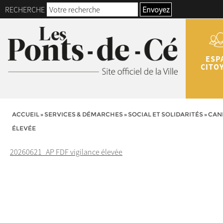
RECHERCHE
Envoyez
ESP
CITO
ACCUEIL
»
SERVICES & DÉMARCHES
»
SOCIAL ET SOLIDARITÉS
»
CANI
ÉLEVÉE
20260621_AP FDF vigilance élevée