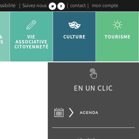
ssibilité
|
Suivez-nous
|
contact
|
mon compte
&
VIE
CULTURE
TOURISME
ES
ASSOCIATIVE
CITOYENNETÉ
EN UN CLIC
AGENDA