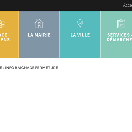
Acce
ACE
LA MAIRIE
LA VILLE
SERVICES 
YENS
DÉMARCH
E
»
INFO BAIGNADE FERMETURE