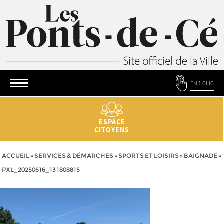
EN 1 CLIC
ESPACE
CITOYENS
ACCUEIL
»
SERVICES & DÉMARCHES
»
SPORTS ET LOISIRS
»
BAIGNADE
»
PXL_20250616_131808815