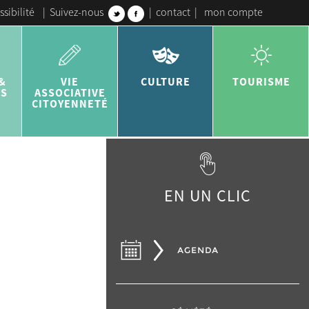
ssibilité
|
Suivez-nous
|
contact
|
mon compte
&
VIE
CULTURE
TOURISME
ES
ASSOCIATIVE
CITOYENNETÉ
EN UN CLIC
AGENDA