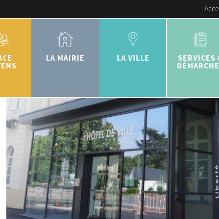
Acce
ACE
LA MAIRIE
LA VILLE
SERVICES 
YENS
DÉMARCH