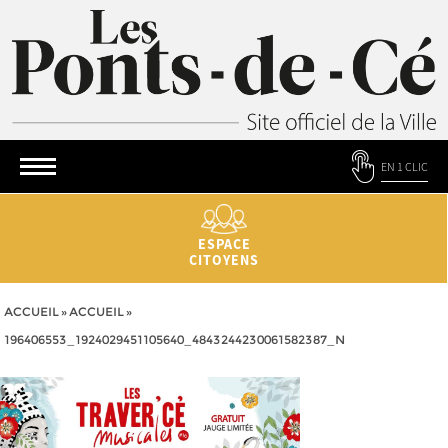
EN 1 CLIC
ESPACE
CITOYENS
ACCUEIL
»
ACCUEIL
»
196406553_1924029451105640_4843244230061582387_N