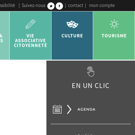
ssibilité
|
Suivez-nous
|
contact
|
mon compte
&
VIE
CULTURE
TOURISME
ES
ASSOCIATIVE
CITOYENNETÉ
EN UN CLIC
AGENDA