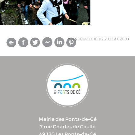
mis à jour le 10.02.2023 à 02h03
Mairie des Ponts-de-Cé
7 rue Charles de Gaulle
49 130 Les Ponts-de-Cé