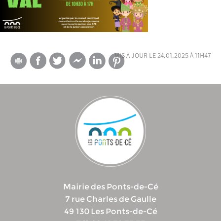
mis à jour le 24.01.2025 à 11h47
Mairie des Ponts-de-Cé
7 rue Charles de Gaulle
49 130 Les Ponts-de-Cé