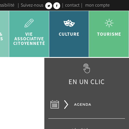
ssibilité
|
Suivez-nous
|
contact
|
mon compte
&
VIE
CULTURE
TOURISME
ES
ASSOCIATIVE
CITOYENNETÉ
EN UN CLIC
AGENDA