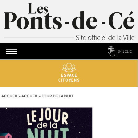
EN 1 CLIC
ESPACE
CITOYENS
ACCUEIL
»
ACCUEIL
»
JOUR DE LA NUIT