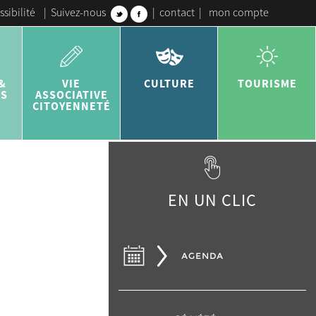
ssibilité
|
Suivez-nous
|
contact
|
mon compte
&
VIE
CULTURE
TOURISME
ES
ASSOCIATIVE
CITOYENNETÉ
EN UN CLIC
AGENDA