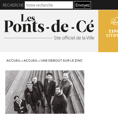
RECHERCHE
Envoyez
ESP
CITO
ACCUEIL
»
ACCUEIL
»
UNE DEBOUT SUR LE ZINC