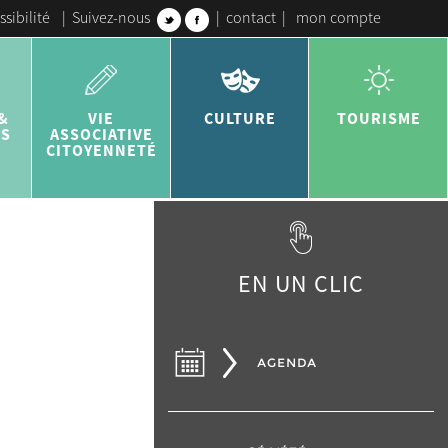
ssibilité
|
Suivez-nous
|
contact
|
mon compte
&
VIE
CULTURE
TOURISME
ES
ASSOCIATIVE
CITOYENNETÉ
EN UN CLIC
AGENDA