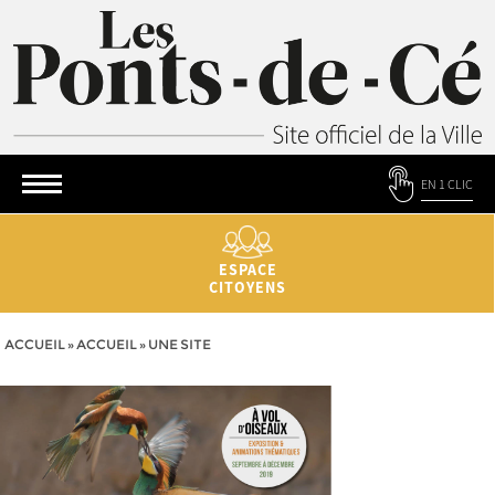
EN 1 CLIC
ESPACE
CITOYENS
ACCUEIL
»
ACCUEIL
»
UNE SITE