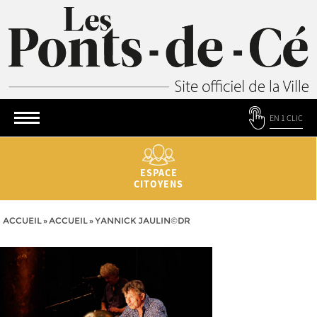
EN 1 CLIC
ESPACE
CITOYENS
ACCUEIL
»
ACCUEIL
»
YANNICK JAULIN©DR