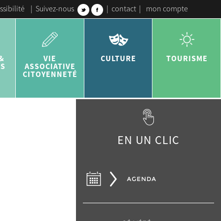
ssibilité
|
Suivez-nous
|
contact
|
mon compte
&
VIE
CULTURE
TOURISME
ES
ASSOCIATIVE
CITOYENNETÉ
EN UN CLIC
AGENDA