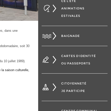
CÉ L’ÉTÉ
ANIMATIONS
ESTIVALES
les, dans une
BAIGNADE
hebdomadaire, soit 30
CARTES D’IDENTITÉ
 10 juillet 1989).
OU PASSEPORTS
la saison culturelle,
CITOYENNETÉ
JE PARTICIPE
CENTRE COMMUNAL