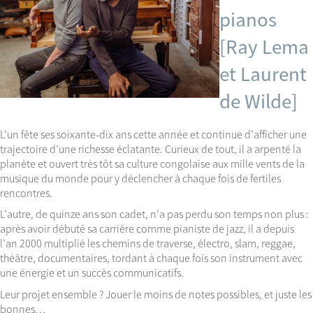
pianos
[Ray Lema
et Laurent
de Wilde]
L’un fête ses soixante-dix ans cette année et continue d’afficher une
trajectoire d’une richesse éclatante. Curieux de tout, il a arpenté la
planète et ouvert très tôt sa culture congolaise aux mille vents de la
musique du monde pour y déclencher à chaque fois de fertiles
rencontres.
L’autre, de quinze ans son cadet, n’a pas perdu son temps non plus :
après avoir débuté sa carrière comme pianiste de jazz, il a depuis
l’an 2000 multiplié les chemins de traverse, électro, slam, reggae,
théâtre, documentaires, tordant à chaque fois son instrument avec
une énergie et un succès communicatifs.
Leur projet ensemble ? Jouer le moins de notes possibles, et juste les
bonnes…