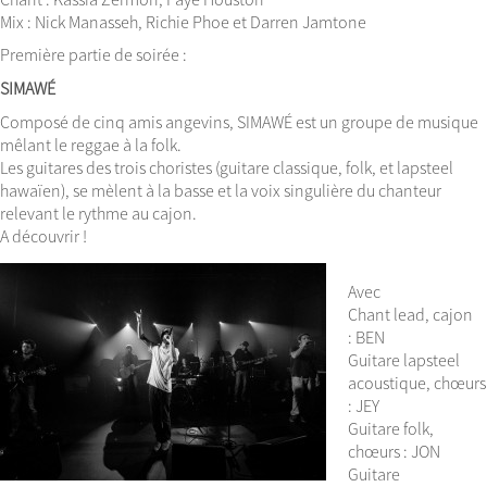
Mix : Nick Manasseh, Richie Phoe et Darren Jamtone
Première partie de soirée :
SIMAWÉ
Composé de cinq amis angevins, SIMAWÉ est un groupe de musique
mêlant le reggae à la folk.
Les guitares des trois choristes (guitare classique, folk, et lapsteel
hawaïen), se mèlent à la basse et la voix singulière du chanteur
relevant le rythme au cajon.
A découvrir !
Avec
Chant lead, cajon
: BEN
Guitare lapsteel
acoustique, chœurs
: JEY
Guitare folk,
chœurs : JON
Guitare