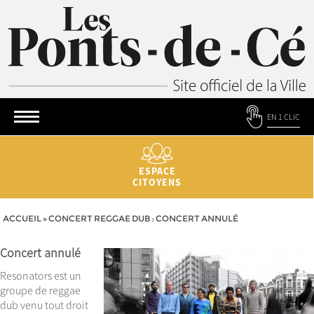
EN 1 CLIC
ESPACE
CITOYENS
ACCUEIL
»
CONCERT REGGAE DUB : CONCERT ANNULÉ
Concert annulé
Resonators est un
groupe de reggae
dub venu tout droit