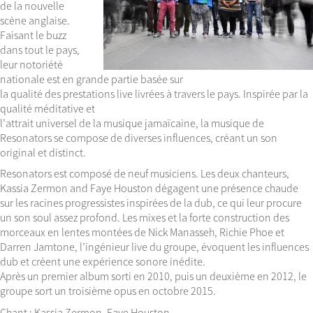
de la nouvelle
scène anglaise.
Faisant le buzz
dans tout le pays,
leur notoriété
nationale est en grande partie basée sur
la qualité des prestations live livrées à travers le pays. Inspirée par la
qualité méditative et
l’attrait universel de la musique jamaïcaine, la musique de
Resonators se compose de diverses influences, créant un son
original et distinct.
Resonators est composé de neuf musiciens. Les deux chanteurs,
Kassia Zermon and Faye Houston dégagent une présence chaude
sur les racines progressistes inspirées de la dub, ce qui leur procure
un son soul assez profond. Les mixes et la forte construction des
morceaux en lentes montées de Nick Manasseh, Richie Phoe et
Darren Jamtone, l’ingénieur live du groupe, évoquent les influences
dub et créent une expérience sonore inédite.
Après un premier album sorti en 2010, puis un deuxième en 2012, le
groupe sort un troisième opus en octobre 2015.
Chant : Kassia Zermon, Faye Houston