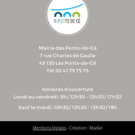
Mairie des Ponts-de-Cé
7 rue Charles de Gaulle
49 130 Les Ponts-de-Cé
Tél. 02 41 79 75 75
Horaires d’ouverture
Lundi au vendredi : 9h/12h30 – 13h30/17h30
Sauf le mardi : 10h30/12h30 - 13h30/19h
Mentions légales
- Création : Maeko