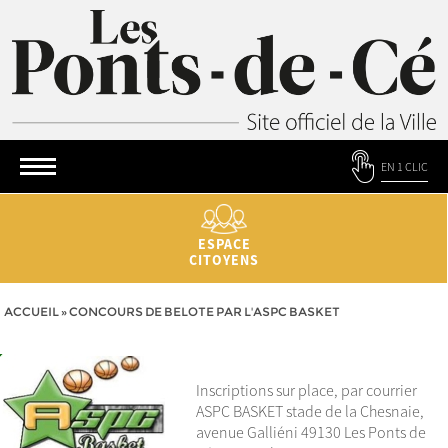
EN 1 CLIC
ESPACE
CITOYENS
ACCUEIL
»
CONCOURS DE BELOTE PAR L'ASPC BASKET
Inscriptions sur place, par courrier
ASPC BASKET stade de la Chesnaie,
avenue Galliéni 49130 Les Ponts de