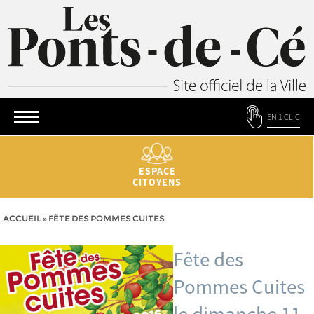
EN 1 CLIC
ESPACE
CITOYENS
ACCUEIL
»
FÊTE DES POMMES CUITES
Fête des
Pommes Cuites
le dimanche 11