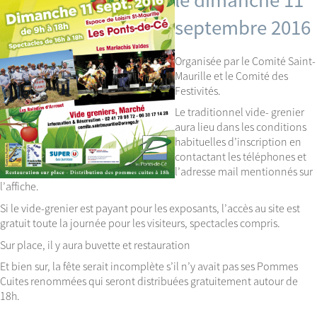
septembre 2016
Organisée par le Comité Saint-
Maurille et le Comité des
Festivités.
Le traditionnel vide- grenier
aura lieu dans les conditions
habituelles d’inscription en
contactant les téléphones et
l’adresse mail mentionnés sur
l’affiche.
Si le vide-grenier est payant pour les exposants, l’accès au site est
gratuit toute la journée pour les visiteurs, spectacles compris.
Sur place, il y aura buvette et restauration
Et bien sur, la fête serait incomplète s’il n’y avait pas ses Pommes
Cuites renommées qui seront distribuées gratuitement autour de
18h.