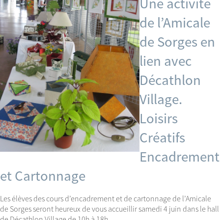
Une activité
de l’Amicale
de Sorges en
lien avec
Décathlon
Village.
Loisirs
Créatifs
Encadrement
et Cartonnage
Les élèves des cours d’encadrement et de cartonnage de l’Amicale
de Sorges seront heureux de vous accueillir samedi 4 juin dans le hall
de Décathlon Village de 10h à 18h.