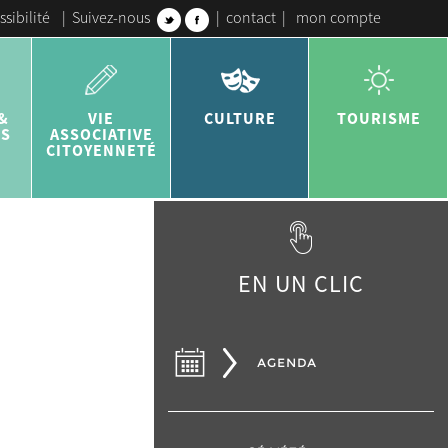
ssibilité
|
Suivez-nous
|
contact
|
mon compte
&
VIE
CULTURE
TOURISME
ES
ASSOCIATIVE
CITOYENNETÉ
EN UN CLIC
AGENDA