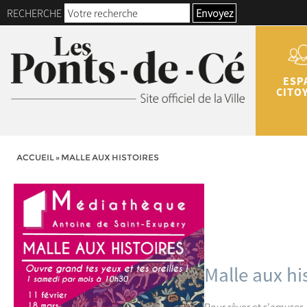
RECHERCHE
Envoyez
ESP
CITO
ACCUEIL
»
MALLE AUX HISTOIRES
Malle aux hi
Pour rêver et s’amuser, 