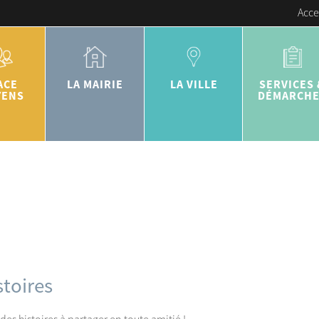
Acce
ACE
LA MAIRIE
LA VILLE
SERVICES 
YENS
DÉMARCH
stoires
des histoires à partager en toute amitié !