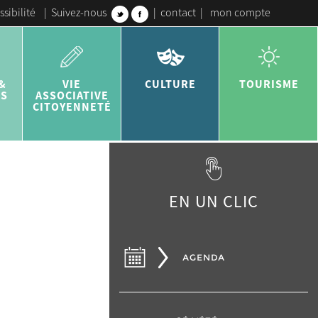
ssibilité
|
Suivez-nous
|
contact
|
mon compte
&
VIE
CULTURE
TOURISME
ES
ASSOCIATIVE
CITOYENNETÉ
EN UN CLIC
AGENDA