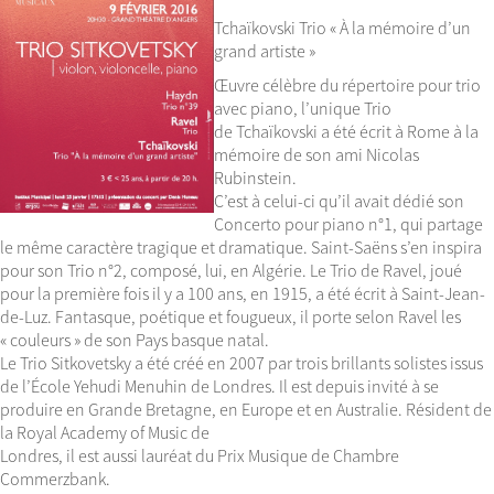
Tchaïkovski Trio « À la mémoire d’un
grand artiste »
Œuvre célèbre du répertoire pour trio
avec piano, l’unique Trio
de Tchaïkovski a été écrit à Rome à la
mémoire de son ami Nicolas
Rubinstein.
C’est à celui-ci qu’il avait dédié son
Concerto pour piano n°1, qui partage
le même caractère tragique et dramatique. Saint-Saëns s’en inspira
pour son Trio n°2, composé, lui, en Algérie. Le Trio de Ravel, joué
pour la première fois il y a 100 ans, en 1915, a été écrit à Saint-Jean-
de-Luz. Fantasque, poétique et fougueux, il porte selon Ravel les
« couleurs » de son Pays basque natal.
Le Trio Sitkovetsky a été créé en 2007 par trois brillants solistes issus
de l’École Yehudi Menuhin de Londres. Il est depuis invité à se
produire en Grande Bretagne, en Europe et en Australie. Résident de
la Royal Academy of Music de
Londres, il est aussi lauréat du Prix Musique de Chambre
Commerzbank.