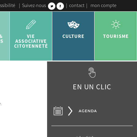
ssibilité
|
Suivez-nous
|
contact
|
mon compte
&
VIE
CULTURE
TOURISME
ES
ASSOCIATIVE
CITOYENNETÉ
EN UN CLIC
e.
AGENDA