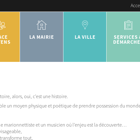
Acce
ACE
LA MAIRIE
LA VILLE
SERVICES 
YENS
DÉMARCH
ire, alors, oui, c’est une histoire.
emble un moyen physique et poétique de prendre possession du mond
e marionnettiste et un musicien où l’enjeu est la découverte…
nvisageable,
 transforme tout,