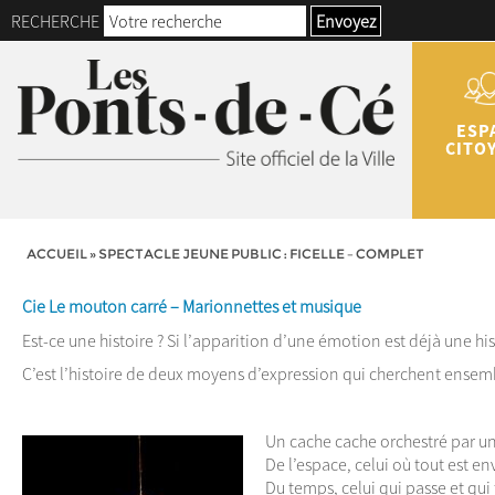
RECHERCHE
Envoyez
ESP
CITO
ACCUEIL
»
SPECTACLE JEUNE PUBLIC : FICELLE – COMPLET
Cie Le mouton carré – Marionnettes et musique
Est-ce une histoire ? Si l’apparition d’une émotion est déjà une histo
C’est l’histoire de deux moyens d’expression qui cherchent ens
Un cache cache orchestré par un
De l’espace, celui où tout est e
Du temps, celui qui passe et qui