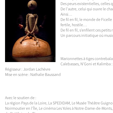
Des peurs existentielles, celles 
De l’autre, celui qui ouvre le 
Ainsi…
De fil en fil, le monde de Ficelle 
fertile, hostile…
De fil en fil, s’enfilent ces petit
Un parcours initiatique où musi
Marionnettes à tiges contrebal
Calebasses, N’Goni et Kalimba 
Régisseur : Jordan Lachèvre
Mise en scène : Nathalie Baussand
Avec le soutien de :
La région Pays de la Loire, La SPEDIDAM, Le Musée Théâtre Guignol à
Noirmoutier en l’Île, Le cinéma Les Yoles à Notre-Dame-de-Monts, L