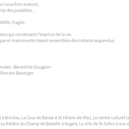
qui nous font avancer,
champ des possibles…
défile, fragile,
s riens qui constituent l’essence de la vie.
que et marionnette tissent ensembles des instants suspendus.
ancées : Bénédicte Gougeon
: Romain Baranger
 Brindas, La Cour de Baisse à St-Hilaire-de-Riez, Le centre culturel L
e théâtre du Champ de Bataille à Angers, La ville de St-Gilles-Croix-