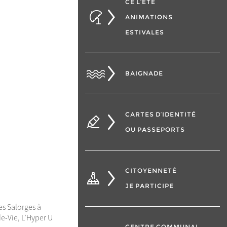
CÉ L’ÉTÉ
ANIMATIONS
ESTIVALES
BAIGNADE
CARTES D’IDENTITÉ
OU PASSEPORTS
CITOYENNETÉ
JE PARTICIPE
es Salorges à
de-Vie, L’Hyper U
CENTRE COMMUNAL