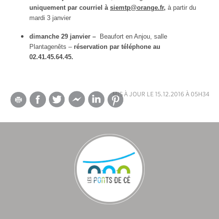
uniquement
par courriel
à
siemtp@orange.fr
,
à partir du
mardi
3 janvier
dimanche 29 janvier –
Beaufort en Anjou, salle
Plantagenêts –
r
éservation
par téléphone
au
0
2.41.45.64.45.
mis à jour le 15.12.2016 à 05h34