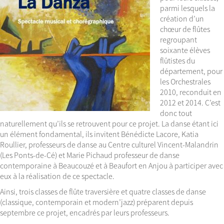
parmi lesquels la
création d’un
chœur de flûtes
regroupant
soixante élèves
flûtistes du
département, pour
les Orchestrales
2010, reconduit en
2012 et 2014. C’est
donc tout
naturellement qu’ils se retrouvent pour ce projet. La danse étant ici
un élément fondamental, ils invitent Bénédicte Lacore, Katia
Roullier, professeurs de danse au Centre culturel Vincent-Malandrin
(Les Ponts-de-Cé) et Marie Pichaud professeur de danse
contemporaine à Beaucouzé et à Beaufort en Anjou à participer avec
eux à la réalisation de ce spectacle.
Ainsi, trois classes de flûte traversière et quatre classes de danse
(classique, contemporain et modern’jazz) préparent depuis
septembre ce projet, encadrés par leurs professeurs.